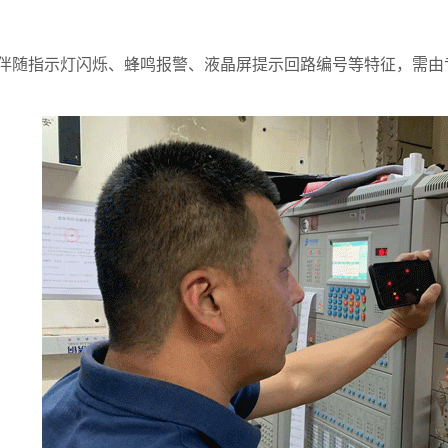
伴随指示灯闪烁、蜂鸣报警、液晶屏提示回路编号等特征，需由