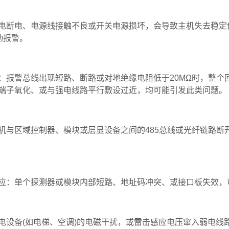
主电断电、电源线接触不良或开关电源损坏，会导致主机失去稳定
动报警。
‌：报警总线出现短路、断路或对地绝缘电阻低于20MΩ时，整
端子氧化、或与强电线路平行敷设过近，均可能引发此类问题。
主机与区域控制器、模块或层显设备之间的485总线或光纤链路断
。
应‌：单个探测器或模块内部短路、地址码冲突、或接口板失效，
强电设备(如电梯、空调)的电磁干扰，或雷击感应电压窜入弱电