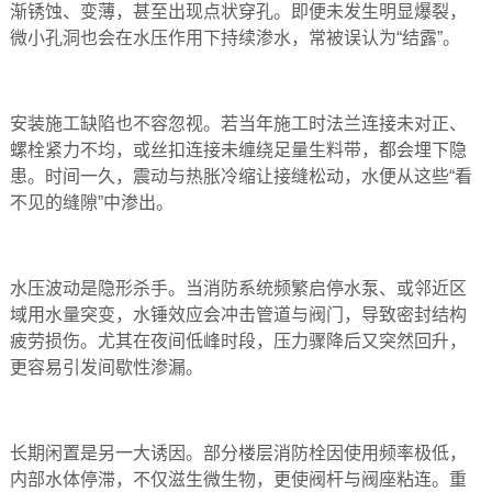
渐锈蚀、变薄，甚至出现点状穿孔。即便未发生明显爆裂，
微小孔洞也会在水压作用下持续渗水，常被误认为“结露”。
安装施工缺陷‌也不容忽视。若当年施工时法兰连接未对正、
螺栓紧力不均，或丝扣连接未缠绕足量生料带，都会埋下隐
患。时间一久，震动与热胀冷缩让接缝松动，水便从这些“看
不见的缝隙”中渗出。
水压波动‌是隐形杀手。当消防系统频繁启停水泵、或邻近区
域用水量突变，水锤效应会冲击管道与阀门，导致密封结构
疲劳损伤。尤其在夜间低峰时段，压力骤降后又突然回升，
更容易引发间歇性渗漏。
长期闲置‌是另一大诱因。部分楼层消防栓因使用频率极低，
内部水体停滞，不仅滋生微生物，更使阀杆与阀座粘连。重