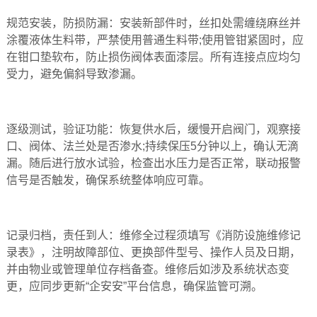
规范安装，防损防漏‌：安装新部件时，丝扣处需缠绕麻丝并
涂覆液体生料带，严禁使用普通生料带;使用管钳紧固时，应
在钳口垫软布，防止损伤阀体表面漆层。所有连接点应均匀
受力，避免偏斜导致渗漏。
逐级测试，验证功能‌：恢复供水后，缓慢开启阀门，观察接
口、阀体、法兰处是否渗水;持续保压5分钟以上，确认无滴
漏。随后进行放水试验，检查出水压力是否正常，联动报警
信号是否触发，确保系统整体响应
可靠。
记录归档，责任到人‌：维修全过程须填写《消防设施维修记
录表》，注明故障部位、更换部件型号、操作人员及日期，
并由物业或管理单位存档备查。维修后如涉及系统状态变
更，应同步更新“企安安”平台信息，确保监管可溯。