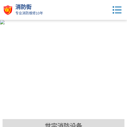
消防街
专业消防维修10年
世宗消防设备