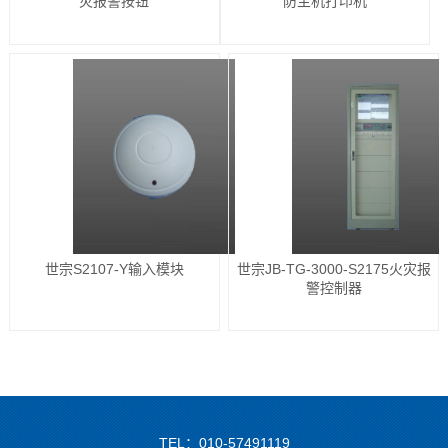
灾报警按钮
防主机打印机
世宗S2107-Y输入模块
世宗JB-TG-3000-S2175火灾报
警控制器
TEL：010-57491119