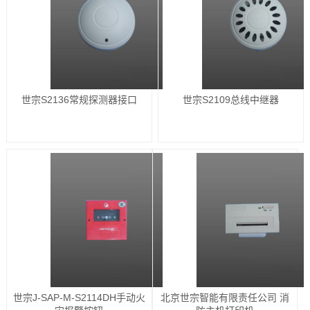
世宗S2136常规探测器接口
世宗S2109总线中继器
世宗J-SAP-M-S2114DH手动火
北京世宗智能有限责任公司 消